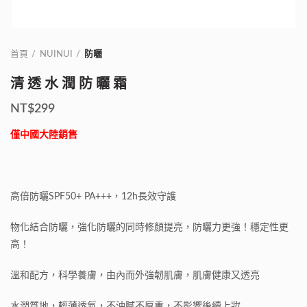
首頁
NUINUI
防曬
清透水潤防曬霜
NT$
299
僅中國大陸銷售
高倍防曬
SPF50+ PA+++
，
12h
長效守護
物化結合防曬，強化防曬的同時修顏提亮，防曬力更強！穩定性更
高！
溫和配方，科學養膚，由內而外強韌肌膚，肌膚健康又透亮
水潤質地，輕薄透氣，不油膩不厚重，不影響後續上妝