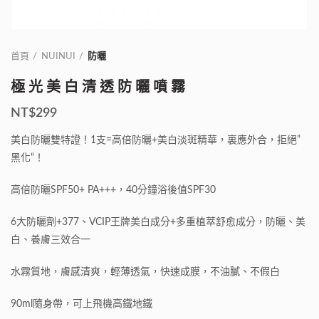
首頁
NUINUI
防曬
極光美白清透防曬噴霧
NT$
299
美白防曬雙特證！
1
支
=
高倍防曬
+
美白淡斑精華，裏應外合，拒絕
”
黑化
“
！
高倍防曬
SPF50+ PA+++
，
40
分鐘浴後值
SPF30
6
大防曬劑
+377
、
VCIP
王牌美白成分
+
多重植萃舒愈成分，防曬、美
白、養膚三效合一
水霧質地，膚感清爽，輕薄透氣，快速成膜，不油膩、不假白
90ml
隨身帶，可上飛機高鐵地鐵