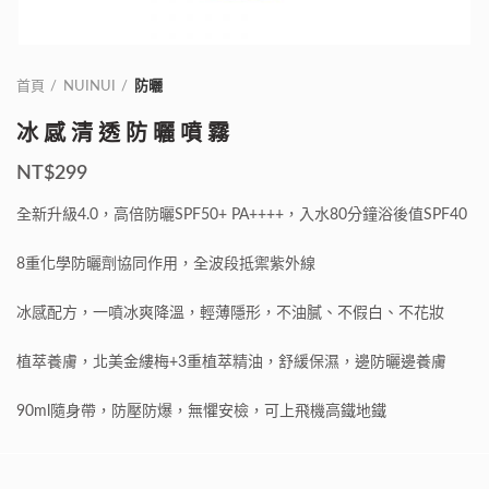
首頁
NUINUI
防曬
冰感清透防曬噴霧
NT$
299
全新升級
4.0
，高倍防曬
SPF50+ PA++++
，入水
80
分鐘浴後值
SPF40
8
重化學防曬劑協同作用，全波段抵禦紫外線
冰感配方，一噴冰爽降溫，輕薄隱形，不油膩、不假白、不花妝
植萃養膚，北美金縷梅
+3
重植萃精油，舒緩保濕，邊防曬邊養膚
90ml
隨身帶，防壓防爆，無懼安檢，可上飛機高鐵地鐵